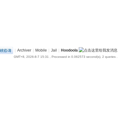
|
Archiver
|
Mobile
|
Jail
|
Hoodoola
GMT+8, 2026-8-7 15:31
, Processed in 0.062573 second(s), 2 queries .