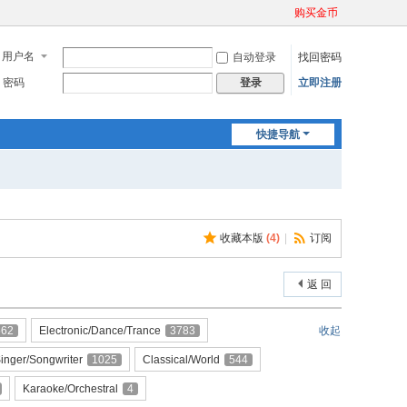
购买金币
用户名
自动登录
找回密码
密码
立即注册
登录
快捷导航
收藏本版
(
4
)
|
订阅
返 回
562
Electronic/Dance/Trance
3783
收起
inger/Songwriter
1025
Classical/World
544
Karaoke/Orchestral
4