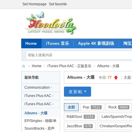
Set Homepage
Set favorite
Home
iTunes 音乐
Apple 4K 影视剧场
淘宝
»
Home
›
iTunes Plus AAC - 正版音乐
›
Albums - 大碟
正
Albums - 大碟
版块导航
今日:
77
|
主题
版
Communication -
iT
发新帖
交流
iTunes Plus AAC -
un
歌手合集
iTunes Plus AAC -
全部
Pop
7511
Rock
4984
es
正版音乐
Albums - 大碟
R&B/Soul
2153
Latin/Spanish/Tro
音
EP/Singles - 细碟/单
乐
Jazz/Blue
579
Christian/Gospel/Re
曲
Soundtracks - 原声