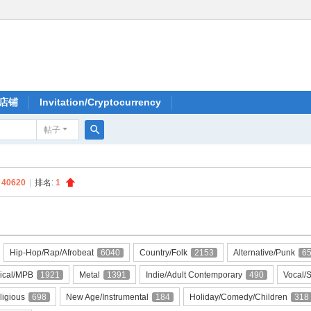
店铺
Invitation/Cryptocurrency
帖子
搜
索
:
40620
|
排名:
1
Hip-Hop/Rap/Afrobeat
6040
Country/Folk
2153
Alternative/Punk
6
pical/MPB
1921
Metal
1391
Indie/Adult Contemporary
490
Vocal/S
ligious
698
New Age/Instrumental
184
Holiday/Comedy/Children
318