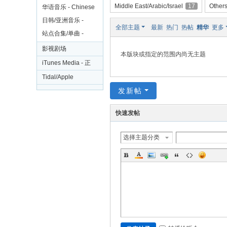
电
Middle East/Arabic/Israel
17
Other
大碟
华语音乐 - Chinese
影
日韩/亚洲音乐 -
全部主题
最新
热门
热帖
精华
更多
剧
Japan/Korea/Asia
站点合集/单曲 -
Collections/Free
集
影视剧场
本版块或指定的范围内尚无主题
Singles
iTunes Media - 正
版影视
Tidal/Apple
发新帖
Rip/Amazon 无损
音乐区
快速发帖
选择主题分类