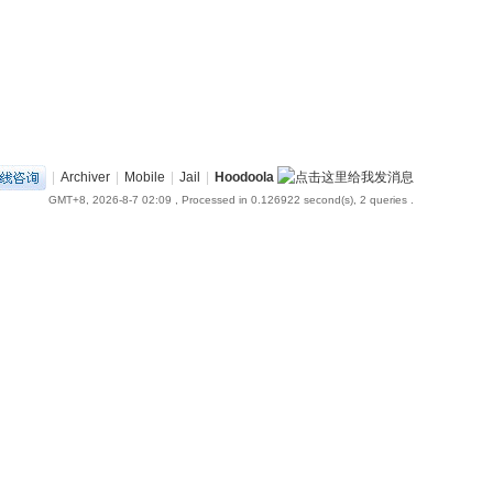
|
Archiver
|
Mobile
|
Jail
|
Hoodoola
GMT+8, 2026-8-7 02:09
, Processed in 0.126922 second(s), 2 queries .