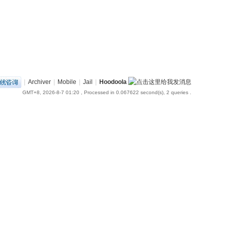
|
Archiver
|
Mobile
|
Jail
|
Hoodoola
GMT+8, 2026-8-7 01:20
, Processed in 0.067622 second(s), 2 queries .