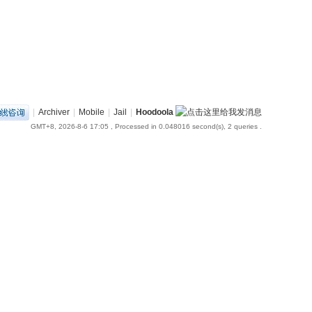
|
Archiver
|
Mobile
|
Jail
|
Hoodoola
GMT+8, 2026-8-6 17:05
, Processed in 0.048016 second(s), 2 queries .