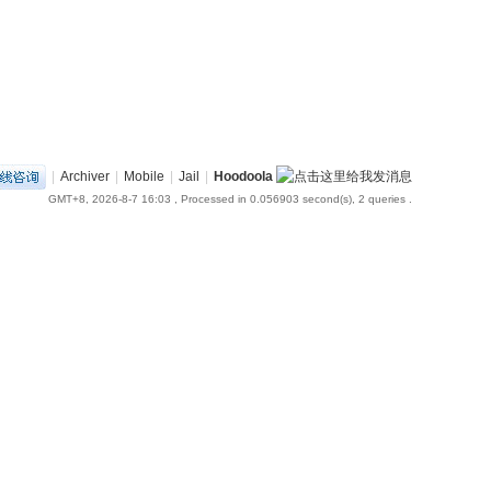
|
Archiver
|
Mobile
|
Jail
|
Hoodoola
GMT+8, 2026-8-7 16:03
, Processed in 0.056903 second(s), 2 queries .