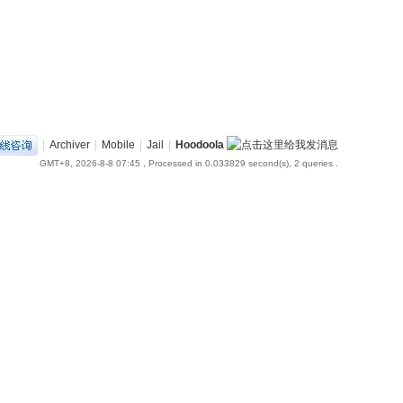
|
Archiver
|
Mobile
|
Jail
|
Hoodoola
GMT+8, 2026-8-8 07:45
, Processed in 0.033829 second(s), 2 queries .