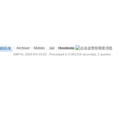
|
Archiver
|
Mobile
|
Jail
|
Hoodoola
GMT+8, 2026-8-6 23:52
, Processed in 0.061216 second(s), 2 queries .