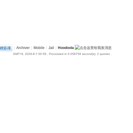
|
Archiver
|
Mobile
|
Jail
|
Hoodoola
GMT+8, 2026-8-7 00:59
, Processed in 0.058759 second(s), 2 queries .