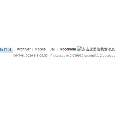
|
Archiver
|
Mobile
|
Jail
|
Hoodoola
GMT+8, 2026-8-8 05:55
, Processed in 0.059919 second(s), 2 queries .