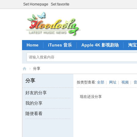
Set Homepage
Set favorite
Home
iTunes 音乐
Apple 4K 影视剧场
淘宝
›
分享
正
分享
按类型查看:
全部
|
网址
|
视频
|
版
好友的分享
iT
现在还没分享
我的分享
un
es
随便看看
音
乐