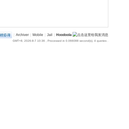
|
Archiver
|
Mobile
|
Jail
|
Hoodoola
GMT+8, 2026-8-7 10:36
, Processed in 0.066088 second(s), 4 queries .