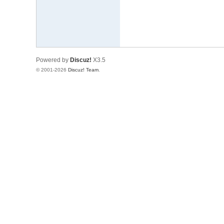
电
影
剧
集
Powered by
Discuz!
X3.5
© 2001-2026
Discuz! Team
.