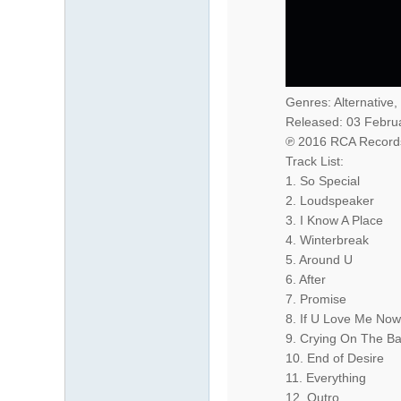
Genres: Alternative,
Released: 03 Febru
℗ 2016 RCA Record
Track List:
1. So Special
2. Loudspeaker
3. I Know A Place
4. Winterbreak
5. Around U
6. After
7. Promise
8. If U Love Me Now
9. Crying On The B
10. End of Desire
11. Everything
12. Outro