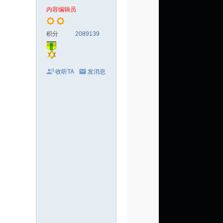
电
内容编辑员
影
剧
积分
2089139
集
收听TA
发消息