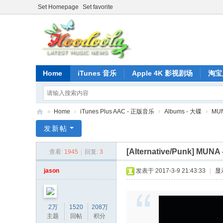
Set Homepage
Set favorite
Home
iTunes 音乐
Apple 4K 影视剧场
淘宝
»
Home
›
iTunes Plus AAC - 正版音乐
›
Albums - 大碟
›
MUN
正
发新帖
版
[Alternative/Punk]
MUNA –
查看:
1945
|
回复:
3
iT
un
jason
发表于 2017-3-9 21:43:33
|
显
es
音
2万
1520
208万
乐
主题
回帖
积分