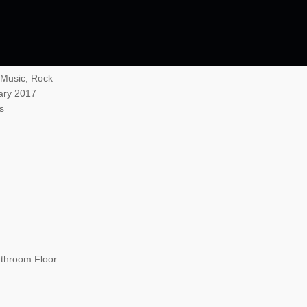
 Music, Rock
ary 2017
s
athroom Floor