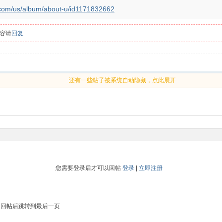
e.com/us/album/about-u/id1171832662
容请
回复
还有一些帖子被系统自动隐藏，点此展开
您需要登录后才可以回帖
登录
|
立即注册
回帖后跳转到最后一页