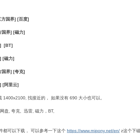
) [三方国界] [百度]
[三方国界] [磁力]
] [BT]
界] [磁力]
[三方国界] [夸克]
界] [阿里云]
 1400x2100, 找接近的， 如果没有 690 大小也可以。
网盘, 夸克, 迅雷, 磁力，BT,
多软件都可以下载， 可以参考一下这个
https://www.mipony.net/en/
z这个下