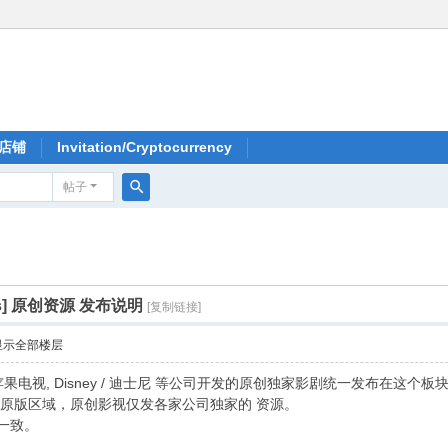
店铺
Invitation/Cryptocurrency
帖子
搜
索
s]
原创资源 发布说明
[复制链接]
显示全部楼层
 TV / 苹果电视, Disney / 迪士尼 等公司开发的原创独家影剧统一发布在这个板
 4K 原版区域，原创影视仅发各家公司独家的 资源。
式一致。