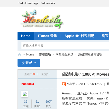
Set Homepage
Set favorite
Home
iTunes 音乐
Apple 4K 影视剧场
淘宝
»
Home
›
影视剧场
›
网盘混合剧场
›
原创资源 发布说明
正
发新帖
版
[高清电影 / (1080P) Movie
查看:
5835
|
回复:
0
iT
un
hoodoola
发表于 2020-1-17 05:12:29
|
es
Amazon / 亚马逊, Apple
音
所有资源发布 ，优先 iTune
35
51
50万
资源发布格式与 iTunes 区格
乐
主题
回帖
积分