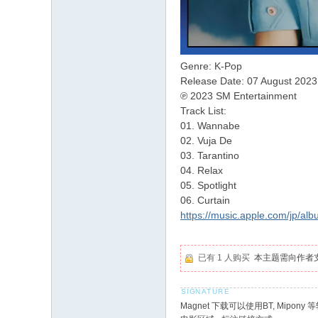
Genre: K-Pop
Release Date: 07 August 2023
℗ 2023 SM Entertainment
Track List:
01. Wannabe
02. Vuja De
03. Tarantino
04. Relax
05. Spotlight
06. Curtain
https://music.apple.com/jp/al
已有 1 人购买
本主题需向作者
Magnet 下载可以使用BT, Mipony 