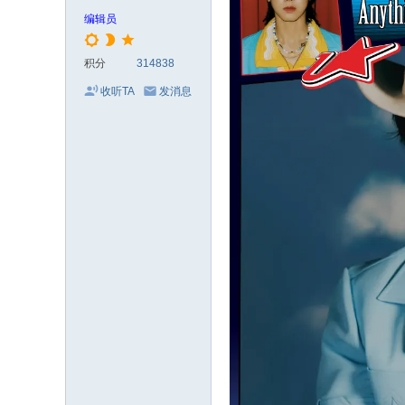
电
编辑员
影
剧
积分
314838
集
收听TA
发消息