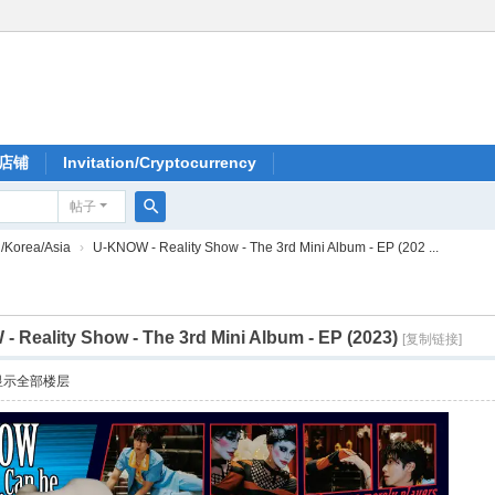
店铺
Invitation/Cryptocurrency
帖子
搜
Korea/Asia
›
U-KNOW - Reality Show - The 3rd Mini Album - EP (202 ...
索
 Reality Show - The 3rd Mini Album - EP (2023)
[复制链接]
显示全部楼层