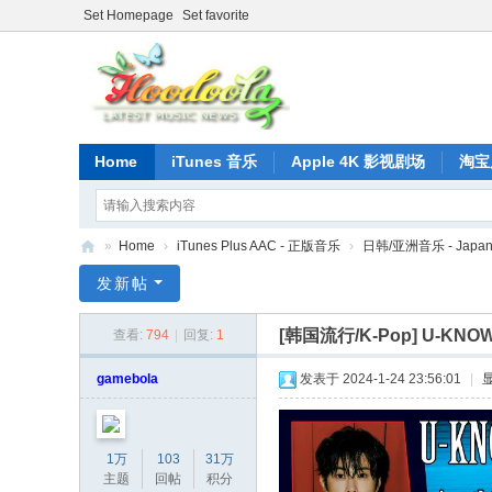
Set Homepage
Set favorite
Home
iTunes 音乐
Apple 4K 影视剧场
淘宝
»
Home
›
iTunes Plus AAC - 正版音乐
›
日韩/亚洲音乐 - Japan/
正
发新帖
版
[韩国流行/K-Pop]
U-KNOW -
查看:
794
|
回复:
1
iT
un
gamebola
发表于 2024-1-24 23:56:01
|
es
音
1万
103
31万
乐
主题
回帖
积分