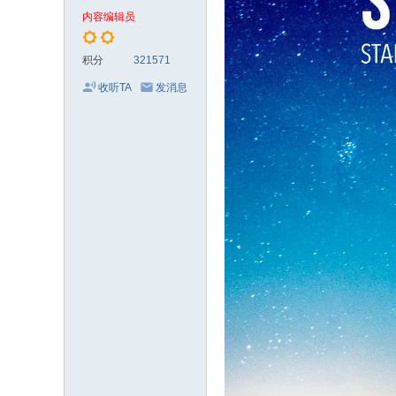
电
内容编辑员
影
剧
积分
321571
集
收听TA
发消息