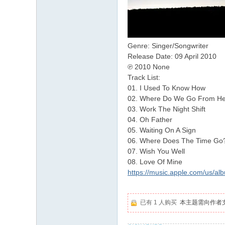
Genre: Singer/Songwriter
Release Date: 09 April 2010
℗ 2010 None
Track List:
01. I Used To Know How
02. Where Do We Go From H
03. Work The Night Shift
04. Oh Father
05. Waiting On A Sign
06. Where Does The Time Go
07. Wish You Well
08. Love Of Mine
https://music.apple.com/us/al
已有 1 人购买
本主题需向作者