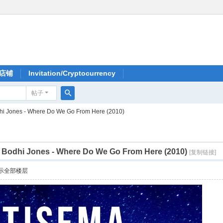
店铺
Invitation/Cryptocurrency
帖子
搜
hi Jones - Where Do We Go From Here (2010)
索
]
Bodhi Jones - Where Do We Go From Here (2010)
[复制链接]
示全部楼层