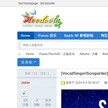
Set Homepage
Set favorite
Home
iTunes 音乐
Apple 4K 影视剧场
淘宝
»
Home
›
iTunes Plus AAC - 正版音乐
›
Albums - 大碟
›
Bod
正
发新帖
版
[Vocal/Singer/Songwriter
查看:
703
|
回复:
1
iT
un
Justin
发表于 2024-8-5 05:38:47
|
显
es
音
3万
9
32万
乐
主题
回帖
积分