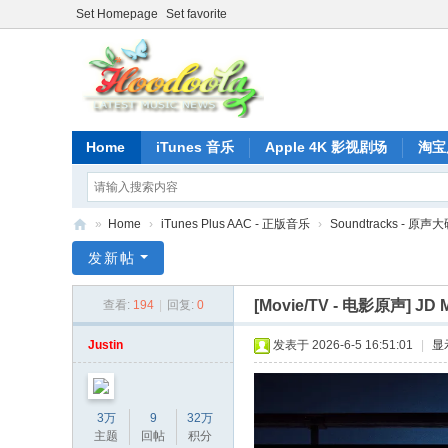
Set Homepage
Set favorite
Home
iTunes 音乐
Apple 4K 影视剧场
淘宝
»
Home
›
iTunes Plus AAC - 正版音乐
›
Soundtracks - 原声
正
发新帖
版
[Movie/TV - 电影原声]
JD M
查看:
194
|
回复:
0
iT
un
Justin
发表于 2026-6-5 16:51:01
|
显
es
音
3万
9
32万
乐
主题
回帖
积分