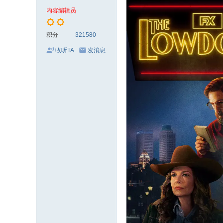
电
内容编辑员
影
剧
积分
321580
集
收听TA
发消息