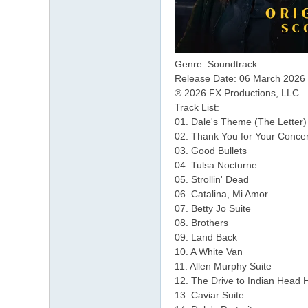
Genre: Soundtrack
Release Date: 06 March 2026
℗ 2026 FX Productions, LLC
Track List:
01. Dale's Theme (The Letter)
02. Thank You for Your Conce
03. Good Bullets
04. Tulsa Nocturne
05. Strollin' Dead
06. Catalina, Mi Amor
07. Betty Jo Suite
08. Brothers
09. Land Back
10. A White Van
11. Allen Murphy Suite
12. The Drive to Indian Head H
13. Caviar Suite