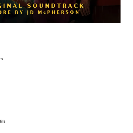
rn
ills