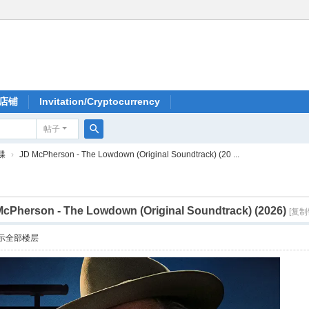
店铺
Invitation/Cryptocurrency
帖子
搜
大碟
›
JD McPherson - The Lowdown (Original Soundtrack) (20 ...
索
cPherson - The Lowdown (Original Soundtrack) (2026)
[复制
示全部楼层