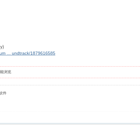
y)
bum ... undtrack/1879616585
能浏览
等软件