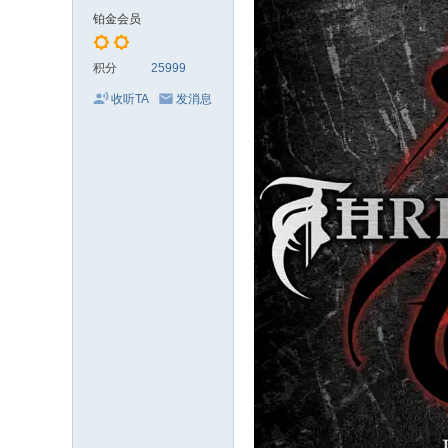
电
铂金会员
影
剧
积分
25999
集
收听TA
发消息