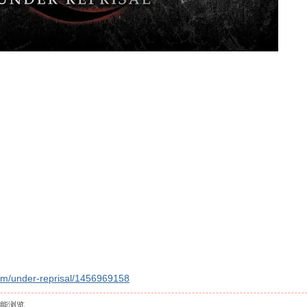
bum/under-reprisal/1456969158
能浏览