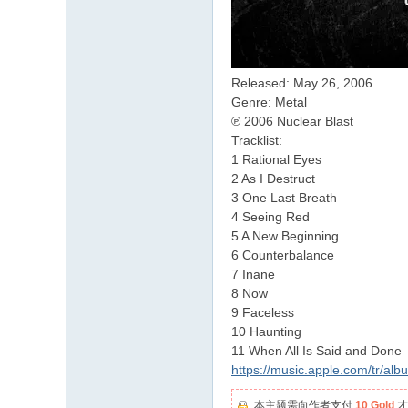
Released: May 26, 2006
Genre: Metal
℗ 2006 Nuclear Blast
Tracklist:
1 Rational Eyes
2 As I Destruct
3 One Last Breath
4 Seeing Red
5 A New Beginning
6 Counterbalance
7 Inane
8 Now
9 Faceless
10 Haunting
11 When All Is Said and Done
https://music.apple.com/tr/al
本主题需向作者支付
10 Gold
才