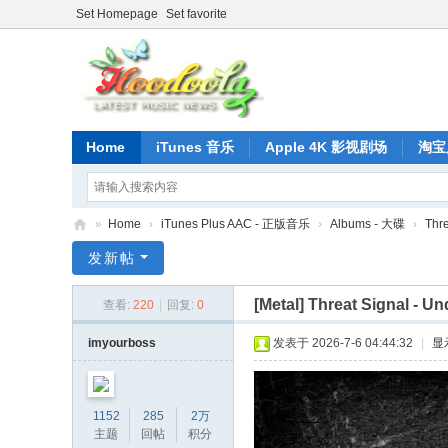
Set Homepage
Set favorite
Home
iTunes 音乐
Apple 4K 影视剧场
淘宝
»
Home
›
iTunes Plus AAC - 正版音乐
›
Albums - 大碟
›
Thre
正
发新帖
版
[Metal]
Threat Signal - Un
查看:
220
|
回复:
0
iT
un
imyourboss
发表于 2026-7-6 04:44:32
|
显
es
音
1152
285
2万
乐
主题
回帖
积分