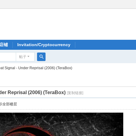
店铺
Invitation/Cryptocurrency
帖子
搜
at Signal - Under Reprisal (2006) (TeraBox)
索
der Reprisal (2006) (TeraBox)
[复制链接]
示全部楼层